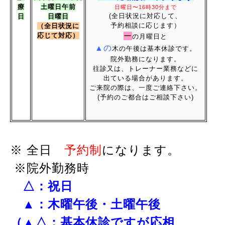
療
土
曜日午前
日曜日〜16時30分まで
(全日状況に対応して、
日
日曜日
予約相談に応じます）
（全日状況に
応じて
対応）
ー
の月曜日と
▲の
木の午後は基本休診です。
院外勤務になります。
往診又は、トレーナー業務などに
出ている場合があります。
ご来院の際は、一度ご連絡下さい。
(予約のご都合はご相談下さい)
※ 全日
予約制
になります。
※
院外勤務時
△
：
祝日
▲：木曜午後・
土曜午後
（
▲△：基本休診ですが
応相