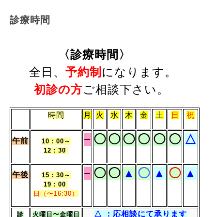
診療時間
〈診療
時間〉
全日、
予約制
になります。
初診の方
ご相談下さい。
時間
月
火
水
木
金
土
日
祝
−
◯
◯
◯
◯
◯
◯
△
午前
10：00～
12：30
−
◯
◯
▲
◯
▲
◯
▲
午後
15：30～
19：00
日（〜16:30）
△ ：応相談にて承ります
診
火曜日〜
金
曜日